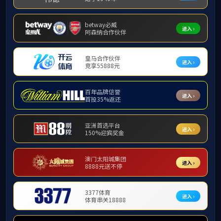
上一条：
古天乐太阳集团城科研信息统计模板
下一条：
庆祝改革开放40周年理论文章参考选题