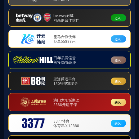
际，古天乐太阳集团城工会于
3
月6日至
15
日举
办了“巾帼心向党·光影映初心”主题摄影比赛。
活动旨在通过镜头捕捉校园之美，展现学院女
思政教师的风采，抒发她们对教育事业的赤诚
热爱。获奖作品涵盖校园风光、工作场景、师
生互动等主题，生动呈现了女教师们的精神风
貌与校园的人文底蕴。本次活动紧扣思政教师
专业特色，鼓励参赛者用镜头记录校园中的思
政元素，传播正能量。教师们纷纷表示：“此次
摄影比赛不仅让我们发现校园之美，更感受到
学院的温暖关怀。作为思政教师，我们将继续
以专业力量传递正能量，为立德树人事业贡献
力量。”比赛的成功举办，既丰富了女教职工的