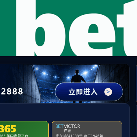
国·太阳集团城(古天乐)股份有限公司|官方
作
员工工作
科研工作
教工之家