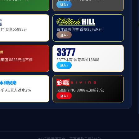
古天乐太阳集团城与范长江纪念馆共
来源：
阅读次数：
日期：20
4月16日，古天乐太阳集团城与范长江纪念馆合作共
念馆馆长刘仕巧、首席专家段瑞明及相关工作人员，
要负责人及教师代表齐聚一堂，共商校馆合作、红色
上，古天乐太阳集团城经理谭安富与刘仕巧分别介绍
挥高校学科人才优势与红色场馆实践育人优势，聚焦
、范长江生平事迹与革命精神研究、红色文化传播及