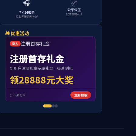
当前位置：
公司首页
科研工作
员工动态
正文
->
->
->
建红色育人协同共同体
26-04-17
建签约仪式暨课题申报论证会在弘文楼237会议室举
学校古天乐太阳集团城、范长江新闻学院、张大
育人大计。
了校馆双方资源优势与合作愿景。双方一致表
思政课实践教学基地建设、大中小学思政一体化
志愿服务、党建品牌共创共建五大核心领域，开