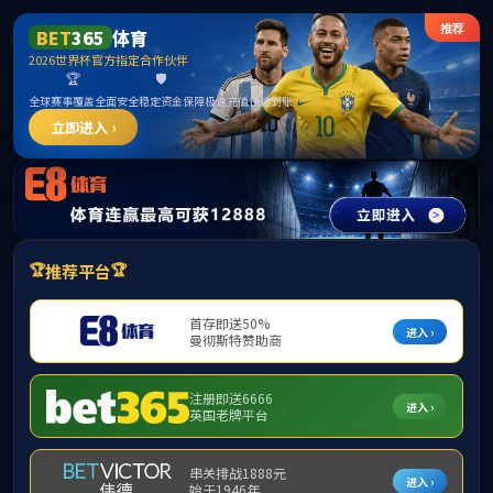
中国·太阳集团城(古天乐)股份有限公司|官
方网站
教学工作
教学管理
当前位置：
公司首页
->
教学工作
->
教学管理
2014-2015学年度通识选修课的申报通知
2014-05-09
古天乐太阳集团城入口教学奖励办法（征求意见稿）
2014-03-19
二级学院教学工作目标考核指标体系2014-3-18
2014-03-19