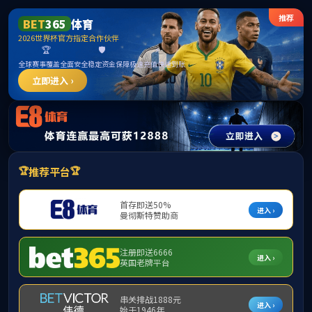
中国·太阳集团城(古天乐)股份有限公司|官
方网站
信息公开
信息公开
当前位置：
公司首页
->
信息公开
关于召开《形势与政策》集体备课会的通知
2011-04-20
纪念中国共产党成立90周年“党的赞歌”主题征文活动启事
2011-04-18
关于开展纪念中国共产党成立90周年党建及思想政治工作征文活动的通知
2011-04-18