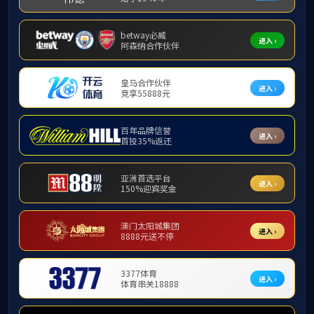
关于开展2011年高等学校青年骨干教师国内访问学者推荐选拔工作的通知
2011-03-22
关于报送2011年度教师进修计划的通知
2011-03-22
关于纪念“一二•九”运动员工课件比赛结果的公示
2011-03-06
2010-2011学年第1学期期末公共课监考安排
2011-01-04
古天乐太阳集团城入口思想政治理论课教学部纪念“一二•九”运动75周年活动方案
2010-12-08
关于征集思想政治教育研究会学术年会论文的通知
2010-11-22
关于开展四川省高校青年德育工作者协会优秀论文、专著评选活动的通知
2010-10-08
9月3日会议通知
2010-09-01
上页
1
2
3
4
5
下页
共75条